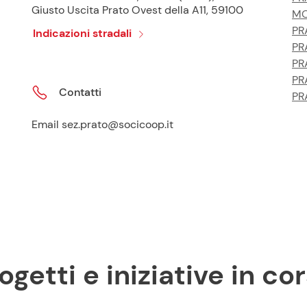
Giusto Uscita Prato Ovest della A11, 59100
MO
PR
Indicazioni stradali
PR
PR
PR
Contatti
PR
Email sez.prato@socicoop.it
ogetti e iniziative in co