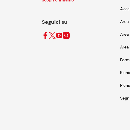
Scopri chi siamo
Avvis
Seguici su
Area 
Area 
Area 
Form
Richi
Richi
Segna