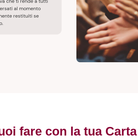
a che ti rende a tutti
€ versati al momento
ente restituiti se
o.
oi fare con la tua Cart