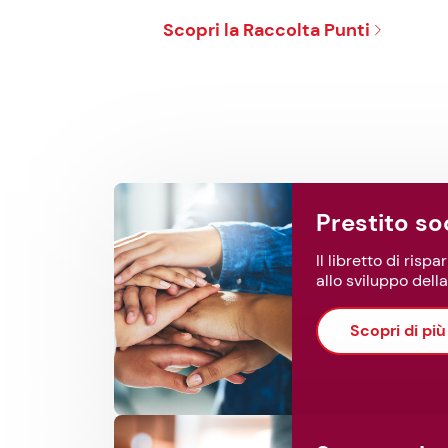
Scopri la Raccolta Punti
Prestito so
Il libretto di ris
allo sviluppo dell
Scopri di più