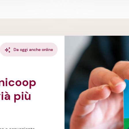
Da oggi anche online
ià più