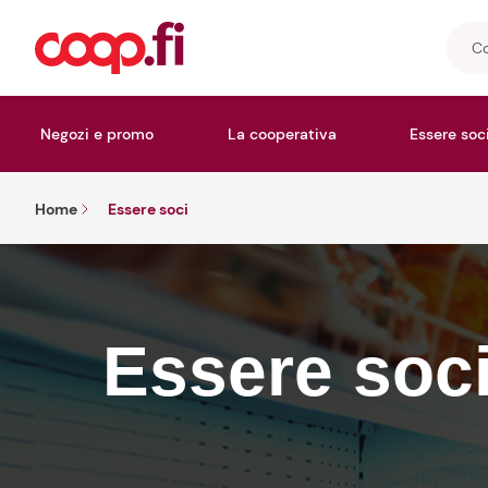
Cosa
stai
cerc
Negozi e promo
La cooperativa
Essere soc
Home
Essere soci
Essere soc