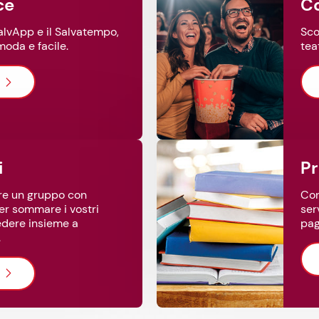
ce
alvApp e il Salvatempo,
Sco
oda e facile.
tea
i
re un gruppo con
Con
per sommare i vostri
ser
edere insieme a
pag
.