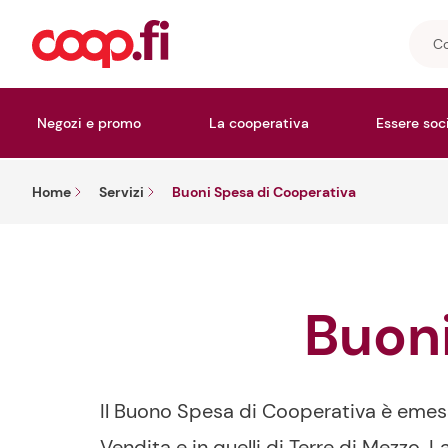
Cosa
stai
cerc
Negozi e promo
La cooperativa
Essere soc
Home
Servizi
Buoni Spesa di Cooperativa
Buon
Il Buono Spesa di Cooperativa è emess
Vendita e in quelli di Terre di Mezzo.