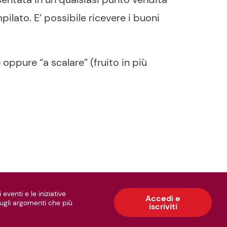
lato. E’ possibile ricevere i buoni
oppure “a scalare” (fruito in più
 eventi e le iniziative
Accedi e
 sugli argomenti che più
iscriviti