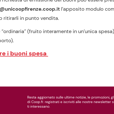
@unicoopfirenze.coop.it
l’apposito modulo compi
 ritirarli in punto vendita.
ordinaria” (fruito interamente in un’unica spesa) 
porto).
ere i buoni spesa
Resta aggiornato sulle ultime notizie, le promozioni, gli
di Coop.fi: registrati e iscriviti alle nostre newsletter
ti interessano.