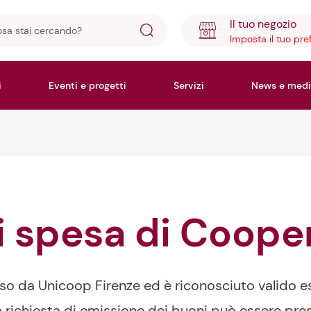
Il tuo negozio
Imposta il tuo pre
ando?
i
Eventi e progetti
Servizi
News e medi
i spesa di Coope
o da Unicoop Firenze ed è riconosciuto valido es
 La richiesta di emissione dei buoni può essere pre