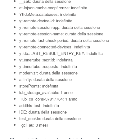
__sak: durata della sessione
at-lojson-cache-coopfirenze: indefinita
YtIdbMeta:databases: indefinita
yt-remote-device-id: indefinita
yt-remote-session-app: durata della sessione
yt-remote-session-name: durata della sessione
yt-remote-fast-check-period: durata della sessione
yt-remote-connected-devices: indefinita
ytidb::LAST_RESULT_ENTRY_KEY: indefinita
yt.innertube::nextId: indefinita
yt.innertube::requests: indefinita
modernizr: durata della sessione
affinity: durata della sessione
storePoints: indefinita
iub_storage_available: 1 anno
_iub_cs_cons-37817764: 1 anno
addthis-test: indefinita
IDE: durata della sessione
test_cookie: durata della sessione
_gcl_au: 3 mesi