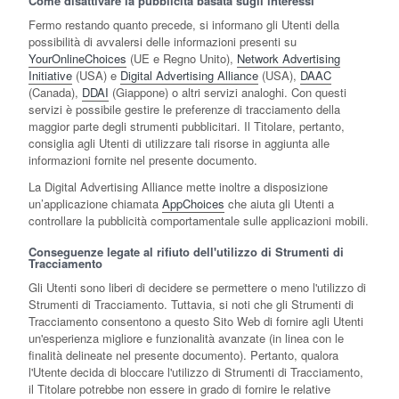
Come disattivare la pubblicità basata sugli interessi
Fermo restando quanto precede, si informano gli Utenti della
possibilità di avvalersi delle informazioni presenti su
YourOnlineChoices
(UE e Regno Unito),
Network Advertising
Initiative
(USA) e
Digital Advertising Alliance
(USA),
DAAC
(Canada),
DDAI
(Giappone) o altri servizi analoghi. Con questi
servizi è possibile gestire le preferenze di tracciamento della
maggior parte degli strumenti pubblicitari. Il Titolare, pertanto,
consiglia agli Utenti di utilizzare tali risorse in aggiunta alle
informazioni fornite nel presente documento.
La Digital Advertising Alliance mette inoltre a disposizione
un’applicazione chiamata
AppChoices
che aiuta gli Utenti a
controllare la pubblicità comportamentale sulle applicazioni mobili.
Conseguenze legate al rifiuto dell'utilizzo di Strumenti di
Tracciamento
Gli Utenti sono liberi di decidere se permettere o meno l'utilizzo di
Strumenti di Tracciamento. Tuttavia, si noti che gli Strumenti di
Tracciamento consentono a questo Sito Web di fornire agli Utenti
un'esperienza migliore e funzionalità avanzate (in linea con le
finalità delineate nel presente documento). Pertanto, qualora
l'Utente decida di bloccare l'utilizzo di Strumenti di Tracciamento,
il Titolare potrebbe non essere in grado di fornire le relative