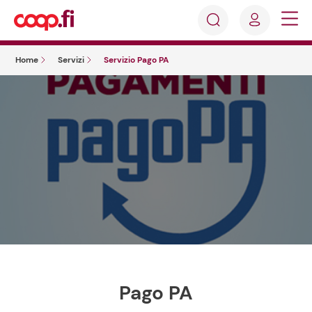
Accedi
Cosa
Registrati
stai
Home
Servizi
Servizio Pago PA
cercando?
Pago PA