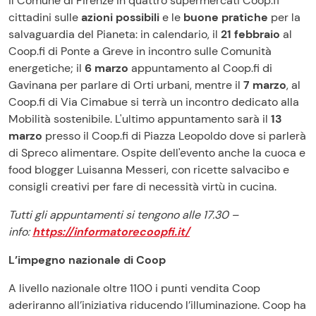
il Comune di Firenze in quattro supermercati Coop.fi
cittadini sulle
azioni possibili
e le
buone pratiche
per la
salvaguardia del Pianeta: in calendario, il
21 febbraio
al
Coop.fi di Ponte a Greve in incontro sulle Comunità
energetiche; il
6 marzo
appuntamento al Coop.fi di
Gavinana per parlare di Orti urbani, mentre il
7 marzo
, al
Coop.fi di Via Cimabue si terrà un incontro dedicato alla
Mobilità sostenibile. L'ultimo appuntamento sarà il
13
marzo
presso il Coop.fi di Piazza Leopoldo dove si parlerà
di Spreco alimentare. Ospite dell'evento anche la cuoca e
food blogger Luisanna Messeri, con ricette salvacibo e
consigli creativi per fare di necessità virtù in cucina.
Tutti gli appuntamenti si tengono alle 17.30 –
info:
https://informatorecoopfi.it/
L’impegno nazionale di Coop
A livello nazionale oltre 1100 i punti vendita Coop
aderiranno all’iniziativa riducendo l’illuminazione. Coop ha