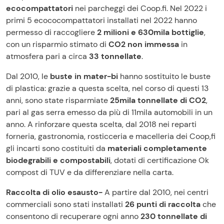
ecocompattatori
nei parcheggi dei Coop.fi. Nel 2022 i
primi 5 ecococompattatori installati nel 2022 hanno
permesso di raccogliere
2 milioni e 630mila bottiglie
,
con un risparmio stimato di
CO2 non immessa
in
atmosfera pari a circa
33 tonnellate
.
Dal 2010, le
buste in mater-bi
hanno sostituito le buste
di plastica: grazie a questa scelta, nel corso di questi 13
anni, sono state risparmiate
25mila tonnellate di CO2
,
pari al gas serra emesso da più di 11mila automobili in un
anno. A rinforzare questa scelta, dal 2018 nei reparti
forneria, gastronomia, rosticceria e macelleria dei Coop,fi
gli incarti sono costituiti da
materiali completamente
biodegrabili e compostabili
, dotati di certificazione Ok
compost di TUV e da differenziare nella carta.
Raccolta di olio esausto-
A partire dal 2010, nei centri
commerciali sono stati installati
26 punti di raccolta
che
consentono di recuperare ogni anno
230 tonnellate di