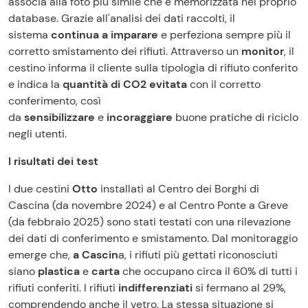
associa alla foto più simile che è memorizzata nel proprio
database. Grazie all'analisi dei dati raccolti, il
sistema
continua a imparare
e perfeziona sempre più il
corretto smistamento dei rifiuti. Attraverso un
monitor
, il
cestino informa il cliente sulla tipologia di rifiuto conferito
e indica la
quantità di CO2 evitata
con il corretto
conferimento, così
da
sensibilizzare
e
incoraggiare
buone pratiche di riciclo
negli utenti.
I risultati dei test
I due cestini
Otto
installati al Centro dei Borghi di
Cascina (da novembre 2024) e al Centro Ponte a Greve
(da febbraio 2025) sono stati testati con una rilevazione
dei dati di conferimento e smistamento. Dal monitoraggio
emerge che,
a Cascin
a, i rifiuti più gettati riconosciuti
siano
plastica
e
carta
che occupano circa il 60% di tutti i
rifiuti conferiti. I rifiuti
indifferenziati
si fermano al 29%,
comprendendo anche il vetro. La stessa situazione si