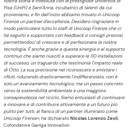
nostra storia è intessuta con le prestigiose università di
Pisa (UniPi) e Sant'Anna, incubatrici di talenti da cui
proveniamo, e fin dall'inizio abbiamo trovato in Unicoop
Firenze un partner d'eccellenza. Desidero ringraziare in
modo particolare tutto lo staff di Unicoop Firenze che ci
ha seguito e supportato con feedback e consigli preziosi,
permettendoci di crescere e di perfezionare la nostra
tecnologia. È anche grazie a questa sinergia e al supporto
continuo che siamo riusciti a superare le 110 installazioni
di successo, un traguardo che testimonia l'impatto reale
di Otto. La sua precisione nel riconoscere e smistare i
rifiuti, riducendo drasticamente l'indifferenziato, non è
solo un avanzamento tecnologico, ma un passo concreto
verso la sostenibilità ambientale e una maggiore
consapevolezza nel riciclo. Siamo entusiasti di continuare
a innovare e di contribuire attivamente a un futuro più
pulito per tutti, al fianco di un partner illuminato come
Unicoop Firenze»,
ha dichiarato
Nicolas Lorenzo Zeoli
,
Cofondatore Ganiga Innovation