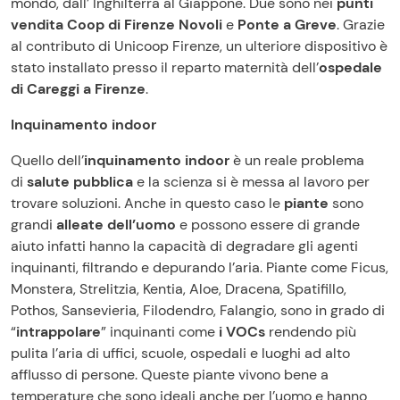
mondo, dall’ Inghilterra al Giappone. Due sono nei
punti
vendita Coop di Firenze Novoli
e
Ponte a Greve
. Grazie
al contributo di Unicoop Firenze, un ulteriore dispositivo è
stato installato presso il reparto maternità dell’
ospedale
di Careggi a Firenze
.
Inquinamento indoor
Quello dell’
inquinamento indoor
è un reale problema
di
salute pubblica
e la scienza si è messa al lavoro per
trovare
soluzioni. Anche in questo caso le
piante
sono
grandi
alleate dell’uomo
e possono essere di grande
aiuto infatti hanno la capacità di degradare gli agenti
inquinanti, filtrando e depurando l’aria. Piante come Ficus,
Monstera, Strelitzia, Kentia, Aloe, Dracena, Spatifillo,
Pothos, Sansevieria, Filodendro, Falangio, sono in grado di
“
intrappolare
” inquinanti come
i VOCs
rendendo più
pulita l’aria di uffici, scuole, ospedali e luoghi ad alto
afflusso di persone. Queste piante vivono bene a
temperature che sono ideali anche per l’uomo e hanno