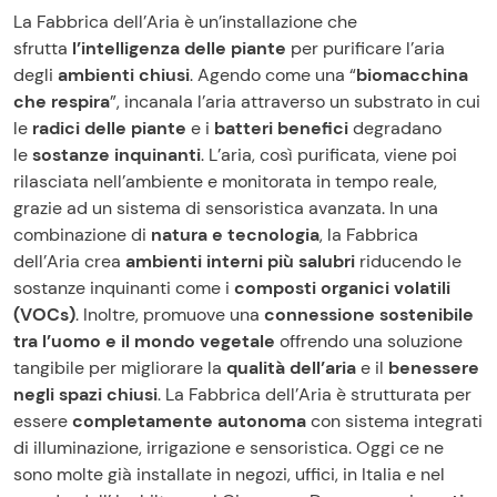
La Fabbrica dell’Aria è un’installazione che
sfrutta
l’intelligenza delle piante
per purificare l’aria
degli
ambienti chiusi
. Agendo come una “
biomacchina
che respira
”, incanala l’aria attraverso un substrato in cui
le
radici delle piante
e i
batteri benefici
degradano
le
sostanze inquinanti
. L’aria, così purificata, viene poi
rilasciata nell’ambiente e monitorata in tempo reale,
grazie ad un sistema di sensoristica avanzata. In una
combinazione di
natura e tecnologia
, la Fabbrica
dell’Aria crea
ambienti interni più salubri
riducendo le
sostanze inquinanti come i
composti organici volatili
(VOCs)
. Inoltre, promuove una
connessione sostenibile
tra l’uomo e il mondo vegetale
offrendo una soluzione
tangibile per migliorare la
qualità dell’aria
e il
benessere
negli spazi chiusi
. La Fabbrica dell’Aria è strutturata per
essere
completamente autonoma
con sistema integrati
di illuminazione, irrigazione e sensoristica. Oggi ce ne
sono molte già installate in negozi, uffici, in Italia e nel