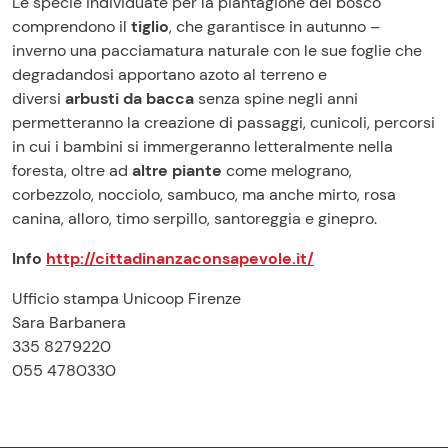
Le specie individuate per la piantagione del bosco
comprendono il
tiglio
, che garantisce in autunno –
inverno una pacciamatura naturale con le sue foglie che
degradandosi apportano azoto al terreno e
diversi
arbusti da bacca
senza spine negli anni
permetteranno la creazione di passaggi, cunicoli, percorsi
in cui i bambini si immergeranno letteralmente nella
foresta, oltre ad
altre piante
come melograno,
corbezzolo, nocciolo, sambuco, ma anche mirto, rosa
canina, alloro, timo serpillo, santoreggia e ginepro.
Info
http://cittadinanzaconsapevole.it/
Ufficio stampa Unicoop Firenze
Sara Barbanera
335 8279220
055 4780330