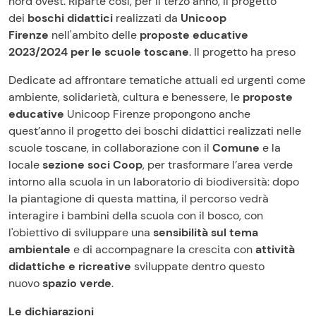
nord ovest. Riparte così, per il terzo anno, il progetto
dei
boschi didattici
realizzati da
Unicoop
Firenze
nell'ambito delle
proposte educative
2023/2024 per le scuole toscane
. Il progetto ha preso
Dedicate ad affrontare tematiche attuali ed urgenti come
ambiente, solidarietà, cultura e benessere, le
proposte
educative
Unicoop Firenze propongono anche
quest’anno il progetto dei boschi didattici realizzati nelle
scuole toscane, in collaborazione con il
Comune
e la
locale
sezione soci Coop
, per trasformare l’area verde
intorno alla scuola in un laboratorio di biodiversità: dopo
la piantagione di questa mattina, il percorso vedrà
interagire i bambini della scuola con il bosco, con
l'obiettivo di sviluppare una
sensibilità sul tema
ambientale
e di accompagnare la crescita con
attività
didattiche e ricreative
sviluppate dentro questo
nuovo
spazio verde
.
Le dichiarazioni