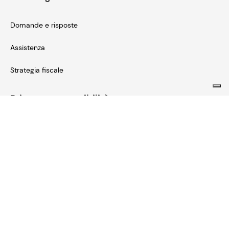
Domande e risposte
Assistenza
Strategia fiscale
Privacy e accessibilità
Clienti
Fornitori
Possessori carta integra
Prova Socio
Registrazione e creazione area personale