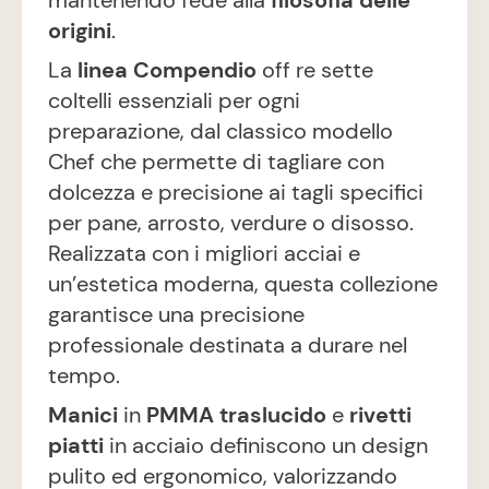
mantenendo fede alla
filosofia
delle
origini
.
La
linea Compendio
off re sette
coltelli essenziali per ogni
preparazione, dal classico modello
Chef che permette di tagliare con
dolcezza e precisione ai tagli specifici
per pane, arrosto, verdure o disosso.
Realizzata con i migliori acciai e
un’estetica moderna, questa collezione
garantisce una precisione
professionale destinata a durare nel
tempo.
Manici
in
PMMA traslucido
e
rivetti
piatti
in acciaio definiscono un design
pulito ed ergonomico, valorizzando