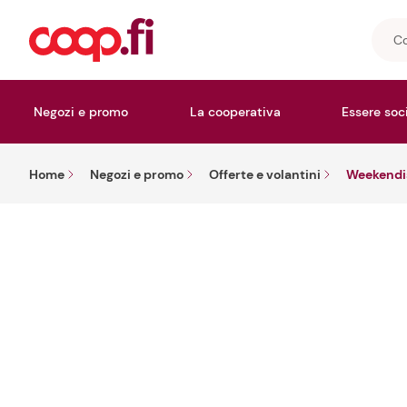
Cosa
stai
cerc
Negozi e promo
La cooperativa
Essere soc
Home
Negozi e promo
Offerte e volantini
Weekendi