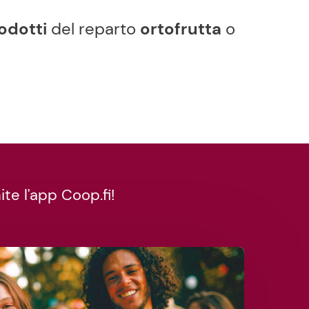
rodotti
del reparto
ortofrutta
o
te l'app Coop.fi!