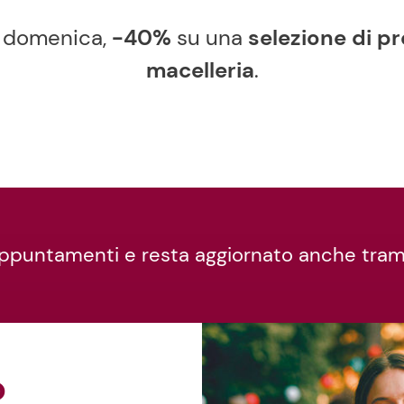
la domenica,
-40%
su una
selezione di p
macelleria
.
i appuntamenti e resta aggiornato anche trami
o