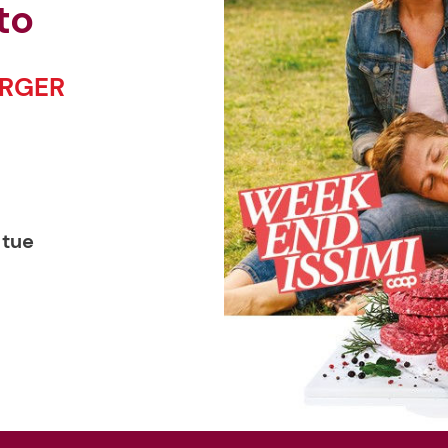
sto
URGER
 tue