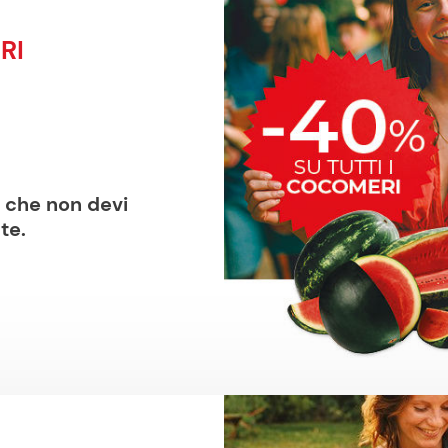
RI
e che non devi
te.