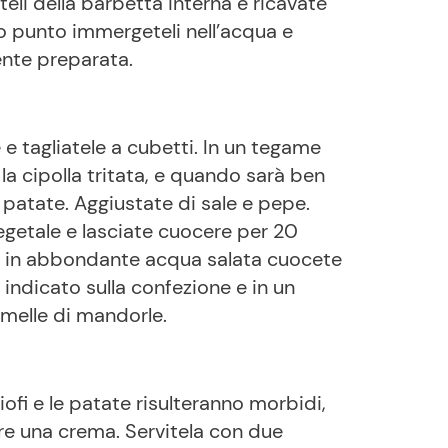
teli della barbetta interna e ricavate
to punto immergeteli nell’acqua e
nte preparata.
e tagliatele a cubetti. In un tegame
 la cipolla tritata, e quando sarà ben
le patate. Aggiustate di sale e pepe.
egetale e lasciate cuocere per 20
, in abbondante acqua salata cuocete
 indicato sulla confezione e in un
amelle di mandorle.
iofi e le patate risulteranno morbidi,
ere una crema. Servitela con due