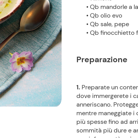
• Qb mandorle a l
• Qb olio evo
• Qb sale, pepe
• Qb finocchietto 
Preparazione
1.
Preparate un conten
dove immergerete i ca
anneriscano. Protegget
mentre maneggiate i ca
più spesse fino ad arri
sommità più dure e anc