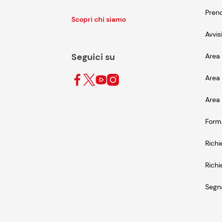
Preno
Scopri chi siamo
Avvis
Seguici su
Area 
Area 
Area 
Form
Richi
Richi
Segna