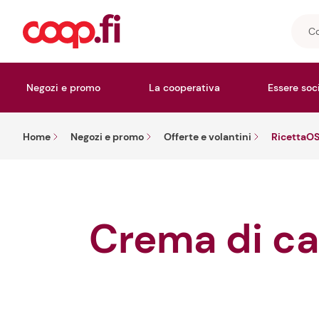
Cosa
stai
cerc
Negozi e promo
La cooperativa
Essere soc
Home
Negozi e promo
Offerte e volantini
RicettaO
Crema di carciofi cubetti di mortadella e