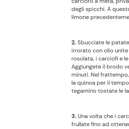
carciofo a metà, priva
degli spicchi. A ques
limone precedenteme
2.
Sbucciate le patate 
irrorato con olio unite
rosolata, i carciofi e 
Aggiungete il brodo v
minuti. Nel frattempo
la quinoa per il tempo
tegamino tostate le l
3.
Una volta che i carc
frullate fino ad otten