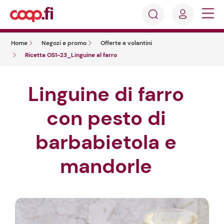
Accedi
Cosa
Registrati
stai
Home
Negozi e promo
Offerte e volantini
cercando?
Ricetta OS1-23_Linguine al farro
Linguine di farro
con pesto di
barbabietola e
mandorle