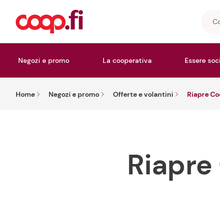
Cosa
stai
cerc
Negozi e promo
La cooperativa
Essere soc
Home
Negozi e promo
Offerte e volantini
Riapre Co
Riapr