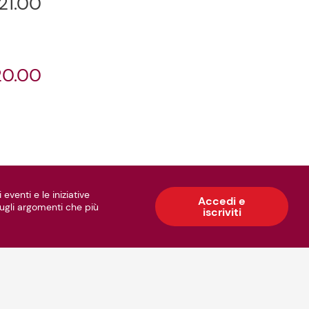
21.00
20.00
 eventi e le iniziative
Accedi e
 sugli argomenti che più
iscriviti