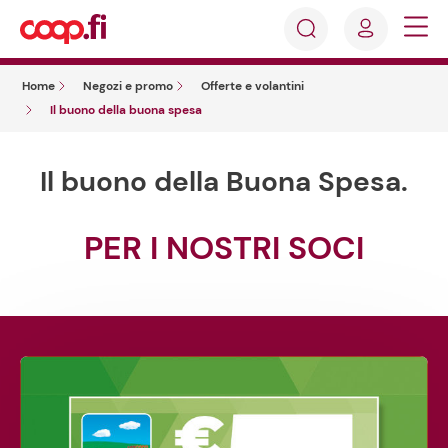
Accedi
Cosa
Registrati
stai
Home
Negozi e promo
Offerte e volantini
cercando?
Il buono della buona spesa
Il buono della Buona Spesa.
PER I NOSTRI SOCI