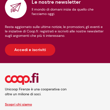
Le nostre newsletter
CONTANTI
PRODOTTI NON ALIMENTARI
Il mondo di domani inizia da quello che
MAESTRO
facciamo oggi.
PARAFARMACIA
MASTERCARD
Resta aggiornato sulle ultime notizie, le promozioni, gli eventi e
REPARTI PARTICOLARI
BANCOMAT
le iniziative di Coop.fi: registrati e iscriviti alle nostre newsletter
sugli argomenti che più ti interessano.
CANTINETTA BIRRE
VISA
MANGIAMI SUBITO! PROD PROSSIMI SCADENZA SCONTATI
SOCIAL CARD
Accedi e iscriviti
CANTINETTA VINI
CARTE REGALO
DETERSIVI ALLA SPINA
BUONO SPESA WELFARE
PRODOTTI LOCALI E TOSCANI
COOPVOCE
Unicoop Firenze è una cooperativa con
oltre un milione di soci.
CORNER OTTICA
Scopri chi siamo