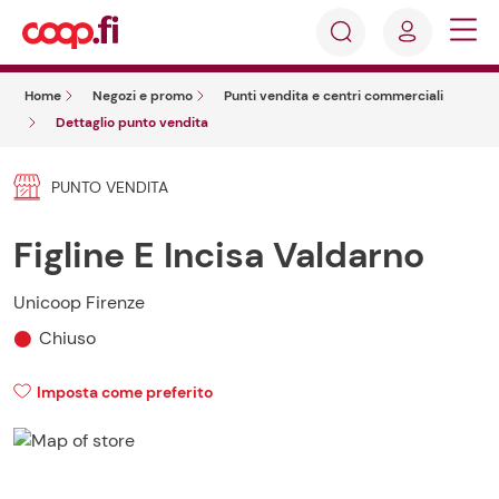
Accedi
Cosa
Registrati
stai
Home
Negozi e promo
Punti vendita e centri commerciali
cercando?
Dettaglio punto vendita
PUNTO VENDITA
Figline E Incisa Valdarno
Unicoop Firenze
Chiuso
Imposta come preferito