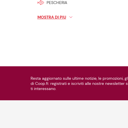
PESCHERIA
MACELLERIA
MOSTRA DI PIU
REPARTI NON ALIMENTARI
LIBRI
REPARTI PARTICOLARI
PRODOTTI PER CELIACI
 ESAUSTO
EDICOLA
Resta aggiornato sulle ultime notizie, le promozioni, gli
DETERSIVI ALLA SPINA
di Coop.fi: registrati e iscriviti alle nostre newsletter
ti interessano.
MANGIAMI SUBITO! PROD PROSSIMI SCADE
COOPVOCE