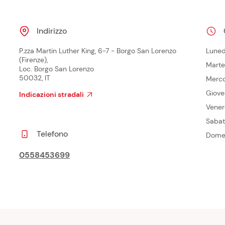
Indirizzo
P.zza Martin Luther King, 6-7 - Borgo San Lorenzo
Luned
(Firenze),
Marte
Loc. Borgo San Lorenzo
50032, IT
Merco
Giove
Indicazioni stradali
Vener
Saba
Telefono
Dome
0558453699