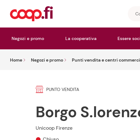
Cosa
stai
cerc
Negozi e promo
La cooperativa
Essere soc
Home
Negozi e promo
Punti vendita e centri commerci
PUNTO VENDITA
Borgo S.lorenz
Unicoop Firenze
Chiuso