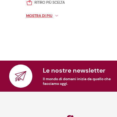
RITIRO PIÙ SCELTA
SALVATEMPO
MOSTRA DI PIU
SERVIZI PER TUTTI
SVILUPPO FOTO
CHIOSCO INTERATTIVO PIU' SCELTA
PAGAMENTO BOLLETTE IN CASSA
POSTAZIONE OLLY PER SMALTIMENTO OLIO VEG
Le nostre newsletter
SPID
Il mondo di domani inizia da quello che
facciamo oggi.