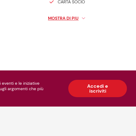
CARTA SOCIO
BANCOMAT
MOSTRA DI PIU
VISA ELECTRON
BANCO POSTA
AMERICAN EXPRESS
MAESTRO
CARTE REGALO
 eventi e le iniziative
BUONO SPESA WELFARE
Accedi e
 sugli argomenti che più
iscriviti
NZA SCONTATI