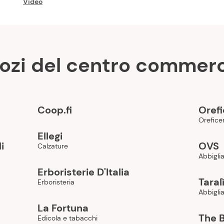
Video
ozi del centro commerc
Coop.fi
Orefi
Oreficer
Ellegi
i
OVS
Calzature
Abbigli
Erboristerie D'Italia
Taral
Erboristeria
Abbigli
La Fortuna
The 
Edicola e tabacchi