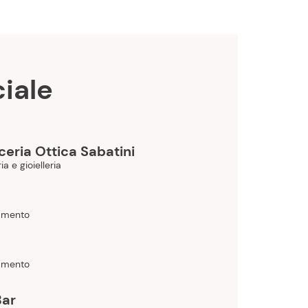
iale
ceria Ottica Sabatini
ia e gioielleria
amento
ì
amento
Bar