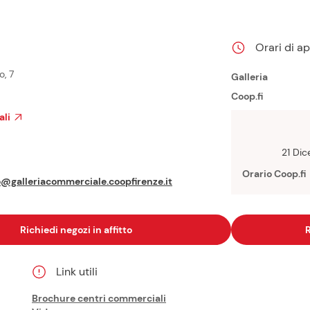
Orari di a
o, 7
Galleria
Coop.fi
ali
21 Di
Orario Coop.fi
@galleriacommerciale.coopfirenze.it
Richiedi negozi in affitto
R
Link utili
Brochure centri commerciali