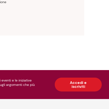
ione
 eventi e le iniziative
Accedi e
 sugli argomenti che più
iscriviti