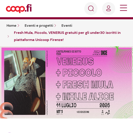
Accedi
Cosa
Registrati
stai
Home
Eventi e progetti
Eventi
cercando?
Fresh Mula, Piccolo, VENERUS gratuiti per gli under30 iscritti in
piattaforma Unicoop Firenze!