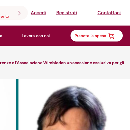
Accedi
Registrati
Contattaci
ferito
a
Lavora con noi
Prenota la spesa
irenze e l'Associazione Wimbledon un'occasione esclusiva per gli