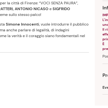
per la città di Firenze: “VOCI SENZA PAURA”,
I
ATTERI, ANTONIO NICASO
e
SIGFRIDO
ieme sullo stesso palco!
IM
L'i
sta
Simone Innocenti
, vuole introdurre il pubblico
und
Il 
i ma anche parlare di legalità, di indagini
ef
come la verità e il coraggio siano fondamentali nel
pri
È 
pre
Pos
P
Ev