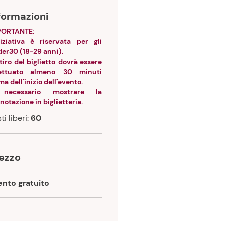
nformazioni
PORTANTE:
niziativa è riservata per gli
er30 (18-29 anni).
ritiro del biglietto dovrà essere
fettuato almeno 30 minuti
ma dell'inizio dell'evento.
necessario mostrare la
notazione in biglietteria.
ti liberi:
60
rezzo
ento gratuito