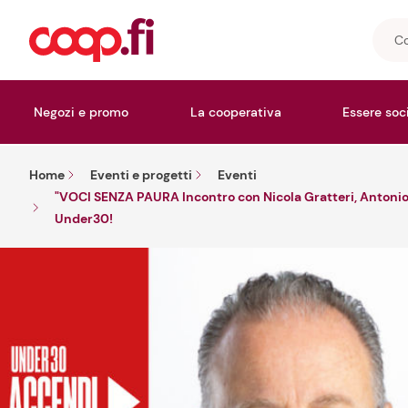
Cosa
stai
cerc
Negozi e promo
La cooperativa
Essere soc
Home
Eventi e progetti
Eventi
"VOCI SENZA PAURA Incontro con Nicola Gratteri, Antonio N
Under30!