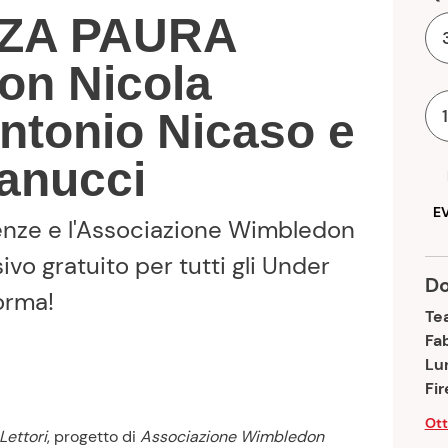
con Nicola
Antonio Nicaso e
Ranucci
E
enze e l'Associazione Wimbledon
vo gratuito per tutti gli Under
D
forma!
Tea
Fab
Lu
Fir
Ott
Lettori
, progetto di
Associazione Wimbledon