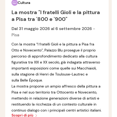
Cultura
La mostra "I fratelli Gioli e la pittura
a Pisa tra '800 e '900"
Dal 31 maggio 2026 al 6 settembre 2026
-
Pisa
Con la mostra “I fratelli Gioli e la pittura a Pisa fra
Otto e Novecento”, Palazzo Blu prosegue il proprio
percorso di approfondimento dedicato alla cultura
figurativa tra XIX e XX secolo, già indagata attraverso
importanti esposizioni come quelle sui Macchiaioli,
sulla stagione di Henri de Toulouse-Lautrec e
sulla Belle Époque.
La mostra propone un ampio affresco della pittura a
Pisa e nel suo territorio tra Ottocento e Novecento,
mettendo in relazione generazioni diverse di artisti e
restituendo la ricchezza di un contesto culturale in
continuo dialogo con i principali centri artistici italiani.
Scopri di più
All’interno di questo percorso, i fratelli Francesco Gioli